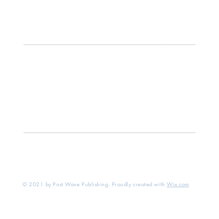
北京总部｜北京市东城区景山街道纳福胡同13号北楼 100009
电话：
+86 10 64072833
传真
：
+86 10 64013086
––––––––––––––––––––––––––––––––––––––––––––
成都分部｜四川省成都市武侯区世外桃源6号楼22号
南京分部｜江苏省南京市鼓楼区广州路189号民防大厦9层902室
上海分部｜上海市静安区华山路351弄2号一楼
库房｜天津市宝坻区宝发道36号新宜中国天津维驰供应链管理有限公司库
––––––––––––––––––––––––––––––––––––––––––––
© 2021 by Post Wave Publishing. Proudly created with
Wix.com