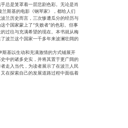
似乎总是笼罩着一层悲剧色彩。无论是肖
波兰斯基的电影《钢琴家》，都给人们
就波兰历史而言，三次惨遭瓜分的经历与
这个国家蒙上了“失败者”的色彩。但事
大的过往与充满希望的现在。本书就从梅
述了波兰这个国家一千多年来波澜壮阔的
伊斯基以生动和充满激情的方式铺展开
历史中的诸多史实，并将其置于更广阔的
作者走入当代，为读者展示了在波兰人民
，又在探索自己的发展道路过程中面临着
后浪出版咨询（北京）有限责任公司