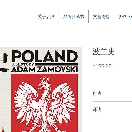
关于后浪
品牌及丛书
文创周边
资料下
波兰史
價
¥100.00
格
作者
[英]亚当·扎莫伊斯基
译者
郭大成