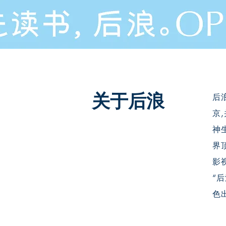
​关于后浪
后
京
神
界
影
“
色