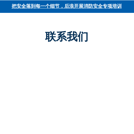
把安全落到每一个细节，后浪开展消防安全专项培训
联系我们
后浪出版咨询（北京）有限责任公司
北京总部｜北京市东城区景山街道纳福胡同13号北楼 100009
电话：
+86 10 64072833
传真
：
+86 10 64013086